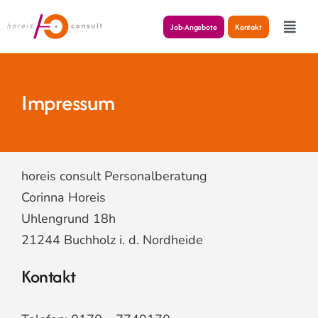
Skip
Job-Angebote
Kontakt
to
Toggle
Navig
content
Transformation
Impressum
Recruiting
Moderation
horeis consult Personalberatung
Corinna Horeis
Interims-Management
Uhlengrund 18h
21244 Buchholz i. d. Nordheide
Über mich
Kontakt
Impulse