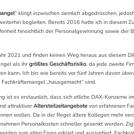
mangel
“ klingt inzwischen ziemlich abgedroschen, jedoc
weiterhin begleiten. Bereits 2016 hatte ich in diesem
fenheit hinsichtlich der Personalgewinnung sowie der 
Jahr 2021 und finden keinen Weg heraus aus diesem 
ngel als ihr
größtes
Geschäftsrisiko
, da jede zweite Fi
tzen kann. Ich bin wie bereits vor fünf Jahren davon übe
n Fachkräftemangel „hausgemacht“ sind.
ist es erstaunlich, dass sich etliche DAX-Konzerne i
nd attraktiver
Altersteilzeitangebote
von erfahrenen Fac
ennen wollen. Da in der Regel ältere Kollegen mehr ver
nahmen Personalkosten schneller gesenkt werden. Zig
r werden zum alten Eisen erklärt und aussortiert. Fachkrä